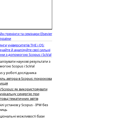
н-тренінги та семінари Elsevier
України
нги університетів THE і QS:
чайте й аналізуйте свої сильні
ни з допомогою Scopus і SciVal
алізувати наукові результати з
огою Scopus і SciVal
s у роботі дослідника
іль автора в Scopus: покрокова
укція
l/Scopus: як використовувати
 унікальну синергію при
товці тематичних звітів
лі установ у Scopus - IPW без
ниць
ціональні можливості бази