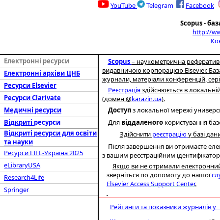
YouTube
Telegram
Facebook
Scopus - ба
http://ww
Ко
Електронні ресурси
Scopus
– наукометрична реферативна
видавничою корпорацією Elsevier. Баз
Електронні архіви
ЦНБ
журнали, матеріали конференцій, сері
Ресурси
Elsevier
Реєстрація
здійснюється в локальні
Ресурси
Clarivate
(домен @
karazin.ua
).
Медичні ресурси
Доступ
з локальної мережі универ
Для
віддаленого
користування баз
Відкриті
ресурси
Відкриті ресурси для освіти
Здійснити
реєстрацію
у базі да
та науки
Після завершення ви отримаєте елек
Ресурси
EIFL-Україн
а
2025
з вашим реєстраційним ідентифікато
eLibraryUSA
Якщо ви не отримали електронний 
зверніться по допомогу до нашої
сл
Research4Life
Elsevier Access
Support Center
.
Springer
Рейтинги та показники журналів у