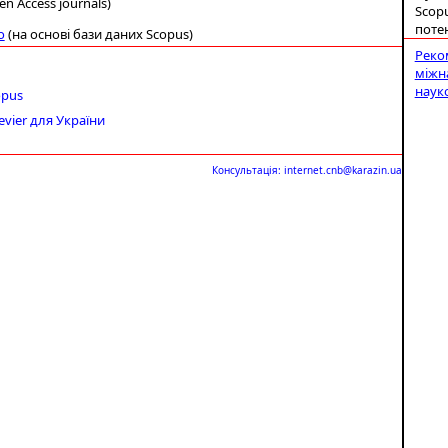
n Access journals)
Scopu
поте
o
(
на основі бази даних Scopus)
Реко
міжн
наук
opus
evier для України
К
онсультація: internet.cnb@karazin.ua