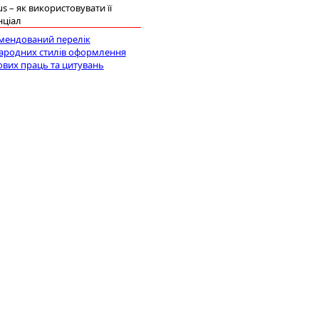
s – як використовувати її
нціал
мендований перелік
ародних стилів оформлення
ових праць та цитувань