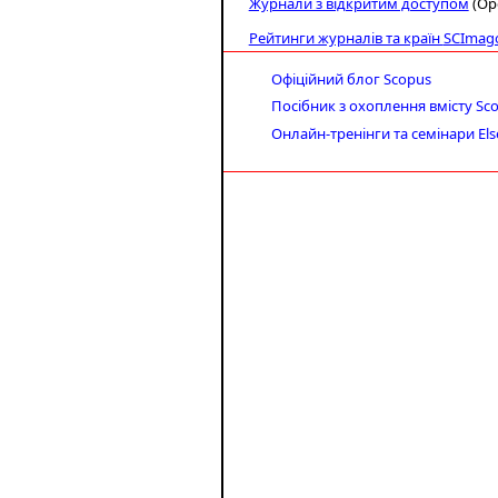
Журнали з відкритим доступом
(Ope
Рейтинги журналів та країн
SCImag
Офіційний блог Scopus
Посібник з охоплення вмісту Sc
Онлайн-тренінги та семінари Els