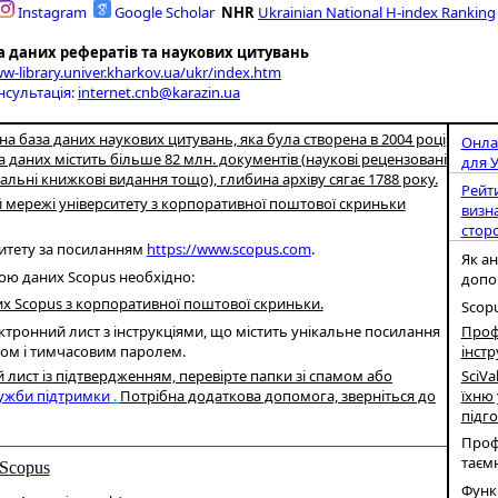
Instagram
G
oogle Scholar
NH
R
Ukrainian National H-index Ranking
за даних рефератів та наукових цитувань
w-library.univer.kharkov.ua/ukr/index.htm
нсультація:
internet.cnb@karazin.ua
 база даних наукових цитувань, яка була створена в 2004 році
Онлай
а даних містить більше 82 млн. документів (наукові рецензовані
для 
альні книжкові видання тощо), глибина архіву сягає 1788 року.
Рейти
й мережі університету з корпоративної поштової скриньки
визна
сторо
ситету за посиланням
https://www.scopus.com
.
Як ан
ою даних Scopus необхідно:
допом
них Scopus з корпоративної поштової скриньки.
Scopu
П
роф
тронний лист з інструкціями, що містить унікальне посилання
інстр
ром і тимчасовим паролем.
SciVa
лист із підтвердженням, перевірте папки зі спамом або
їхню
ужби підтримки
.
Потрібна додаткова допомога, зверніться до
підго
Профі
таєм
Scopus
Функ