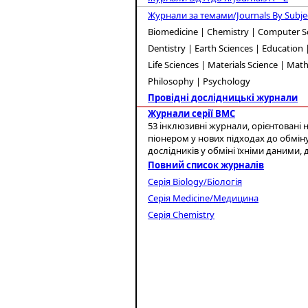
Журнали за темами/Journals By Subje
Biomedicine
| Chemistry | Computer Sc
Dentistry | Earth Sciences | Educatio
Life Sciences | Materials Science | Mat
Philosophy | Psychology
Провідні
дослідницькі
журнали
Журнали серії BMC
53 інклюзивні журнали, орієнтовані
піонером у нових підходах до обміну
дослідників у обміні їхніми даним
Повний список журналів
Серія Biology/Біологі
я
Серія Medicine
/Медицина
Серія
Chemistry