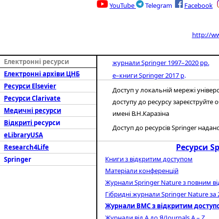
YouTube
Telegram
Facebook
http://w
Електронні ресурси
журнали Springer 1997–2020 рр.
Електронні архіви
ЦНБ
е–книги Springer 2017 р
.
Ресурси
Elsevier
Доступ у локальній мережі універ
Ресурси
Clarivate
доступу до ресурсу
зареєструйте о
Медичні ресурси
имені В.Н.Каразіна
Відкриті
ресурси
Доступ до ресурсів Springer надано
eLibraryUSA
Ресурси
Sp
Research4Life
К
ниги з відкритим доступом
Springer
Матеріали конференці
й
Журнали Springer Nature з повним в
Гібридні журнали Springer Nature за 
Журнали
BMC
з відкритим доступ
Журнали від А до Я/Journals A – Z