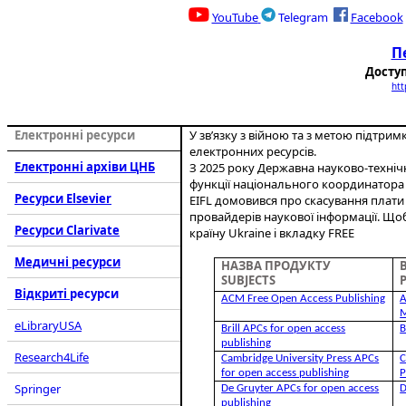
YouTube
Telegram
Facebook
П
Доступ
htt
Електронні ресурси
У зв’язку з війною та з метою підтрим
електронних ресурсів.
Електронні архіви
ЦНБ
З 2025 року Державна науково-технічн
функції національного координатора Ко
Ресурси
Elsevier
EIFL домовився про скасування плати 
провайдерів наукової інформації. Щоб
Ресурси
Clarivate
країну Ukraine і вкладку FREE
Медичні ресурси
НАЗВА ПРОДУКТУ
SUBJECTS
Відкриті
ресурси
ACM Free Open Access Publishing
A
M
eLibraryUSA
Brill APCs for open access
B
publishing
Research4Life
Cambridge University Press APCs
C
for open access publishing
P
Springer
De Gruyter APCs for open access
D
publishing