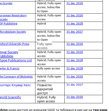
e Gruyter
Hybrid, Fully open
31 dec 2026
access, Subscribe
to Open
uropean Respiratory
Hybrid, Fully open
31 dec 2026
ociety
access
OP Publishing
Hybrid
31 dec 2028
icrobiology Society
Hybrid, Fully open
31 dec 2027
access, Subscribe
to Open
Fully open
xford University Press
31 dec 2026
access
oyal Society
Hybrid, Fully open
31 dec 2026
ublishing
access
*
Sage Publications Ltd
Hybrid, Fully open
31 dec 2028
access
aylor & Francis
Fully open access
31 dec 2028
he Company of Biologists
Hybrid, Fully open
31 dec 2026
access
Волтерс Клувер Хелс
Повністю
31 dec 2027
відкритий
доступ
orld Scientific
Hybrid, Fully
31 dec 2026
open access
shing
щодо доступу до журналів SAGE та публікації в них ще на
три роки,