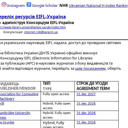
Instagram
G
oogle Scholar
NH
R
Ukrainian National H-index Ranki
ерелік ресурсів EIFL-Україн
а
 адмініструє Консорціум EIFL-Україна
p://www-library.univer.kharkov.ua/ukr/index.htm
Консультація:
internet.cnb@karazin.ua
ки українських науковців, EIFL надала доступ до провідних світових
а бібліотека України (ДНТБ України) офіційно виконує
нсорціуму EIFL (Electronic Information for Libraries
за публікацію (APC) в наукових журналах з боку видавництв та
 знайти відповідні журнали, перейдіть за
цим посиланням,
оберіть
ВИДАВЕЦЬ
ТИП
СТРОК ДІЇ УГОДИ
PUBLISHER/VENDOR
TYPE
AGREEMENT TERM
ssociation for Computing
Fully open access
31 dec 2027
achinery
rill
Hybrid, Fully open
31 dec 2026
access
ambridge University
Hybrid, Fully open
31 dec 2026
ress
access
Hybrid, Fully
e Gruyter
31 dec 2026
open access