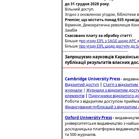
до 31 грудня 2028 року.
Вільний доступ.
Згідно з оновленою угодою, бібліотеки 
Premier, що містить понад 935 пров
Вірменія, Демократична революція Конго
Замбія
Скасовано плату за обробку статті
Більше п
ро угоду EIFL з SAGE щодо APC 
Більше
про угоду EIFL щодо доступу до 
Запрошуємо науковців Каразінськ
публікації результатів власних до
Cambridge University Press
- видавн
Відкритий досту
п
|
Статті з відкрити
журнали
|
Журнали з відкритим дост
елементів
|
Підручники відкритого д
Роботи з відкритим доступом прийма
Фінансування публікацій з відкритим
Oxford University Press
-
видавництво
університетське видавництво з найш
дослідницька платформа видавництва O
та 500 журналів.