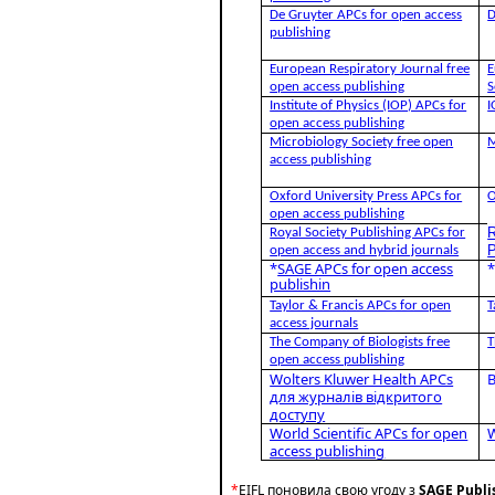
De Gruyter APCs for open access
D
publishing
European Respiratory Journal free
E
open access publishing
S
Institute of Physics (IOP) APCs for
I
open access publishing
Microbiology Society free open
M
access publishing
Oxford University Press APCs for
O
open access publishing
R
Royal Society Publishing APCs for
P
open access and hybrid journals
*
SAGE APCs for open access
publishin
Taylor & Francis APCs for open
T
access journals
The Company of Biologists free
T
open access publishing
Wolters Kluwer Health APCs
для журналів відкритого
доступу
World Scientific APCs for open
W
access publishing
*
EIFL поновила свою угоду з
SAGE Publi