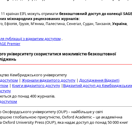
в 11 країнах EIFL можуть отримати
безкоштовний доступ до колекції SAG
ідних міжнародних рецензованих журналів:
, Ефіопія, Грузія, М'янма, Палестина, Сенегал, Судан, Танзанія,
Україна
,
для публікації з відкритим доступом
.
SAGE Premier
ого університету скористатися можливістю безкоштовної
сліджень
ицтво Кембриджського університету
м доступом
|
Журнали відкритого доступу
|
Дослідження Відкриті
упом
|
Книги відкритого доступу
|
Відкритий доступ до Кембриджськи
оступу
ються до понад 400 журналів.
 доступом
 Оксфордського університету (OUP) – найбільше у світі
иршою глобальною присутністю, Oxford Academic – це академічна
xford University Press (OUP), яка надає доступ до понад 50 000 книг