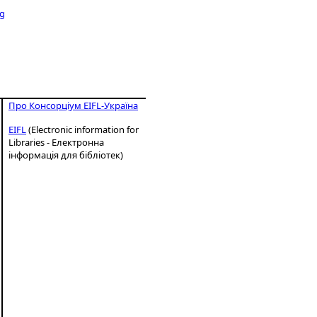
ng
Про Консорціум EIFL-Україна
EIFL
(Electronic information for
Libraries - Електронна
інформація для бібліотек)